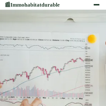
Immohabitatdurable
📰