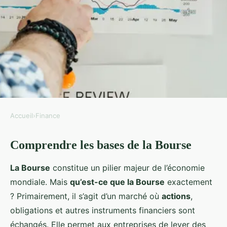
Accueil
›
Finance
FINANCE
Comprendre les bases de la Bourse
Maîtriser la Bourse : Guide
Ultime pour Débutants
La Bourse
constitue un pilier majeur de l’économie
mondiale. Mais
qu’est-ce que la Bourse
exactement
Léa
•
22 mars 2025
•
5 min de lecture
? Primairement, il s’agit d’un marché où
actions
,
obligations et autres instruments financiers sont
échangés. Elle permet aux entreprises de lever des