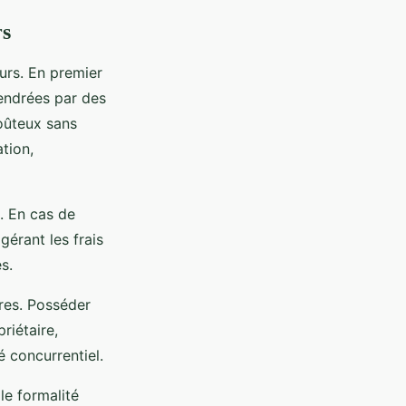
rs
eurs. En premier
gendrées par des
coûteux sans
tion,
. En cas de
gérant les frais
s.
res. Posséder
riétaire,
é concurrentiel.
le formalité