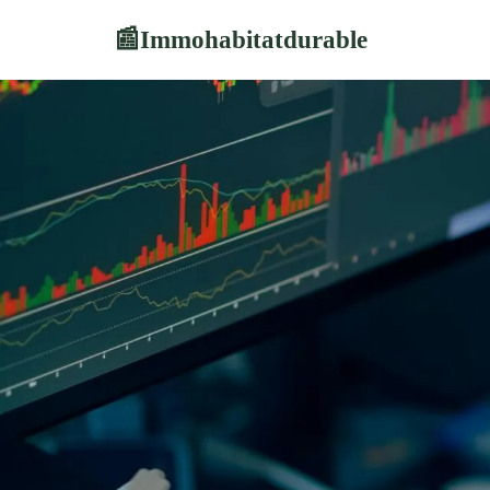
Immohabitatdurable
📰