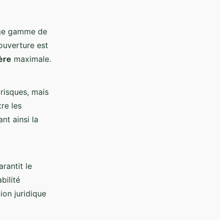
arge gamme de
ouverture est
ère
maximale.
irisques, mais
re les
nt ainsi la
arantit le
bilité
ion juridique