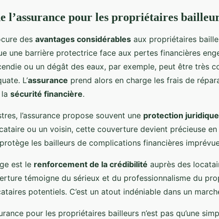
e l’assurance pour les propriétaires bailleu
cure des
avantages considérables
aux propriétaires baill
itue une barrière protectrice face aux pertes financières en
ncendie ou un dégât des eaux, par exemple, peut être très 
uate. L’
assurance
prend alors en charge les frais de répara
 la
sécurité financière
.
istres, l’assurance propose souvent une
protection juridique
ocataire ou un voisin, cette couverture devient précieuse en 
 protège les bailleurs de complications financières imprévue
ge est le
renforcement de la crédibilité
auprès des locatai
rture témoigne du sérieux et du professionnalisme du prop
cataires potentiels. C’est un atout indéniable dans un march
rance pour les propriétaires bailleurs n’est pas qu’une simp