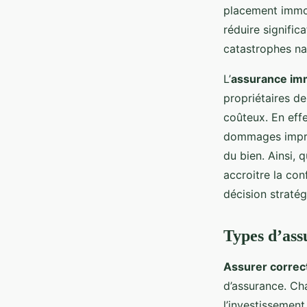
immobilier locatif en 
placement immobi
réduire signific
Léa
•
8 février 2025
•
5 min de lecture
catastrophes nat
L’
assurance imm
propriétaires de
coûteux. En effe
dommages imprév
du bien. Ainsi, 
accroitre la con
décision stratég
Types d’ass
Assurer corre
d’assurance. Ch
l’investissement