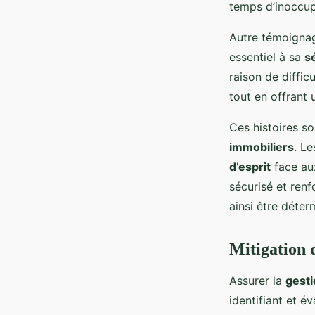
temps d’inoccup
Autre témoignag
essentiel à sa
s
raison de diffi
tout en offrant 
Ces histoires so
immobiliers
. L
d’esprit
face aux
sécurisé et renf
ainsi être déte
Mitigation 
Assurer la
gesti
identifiant et 