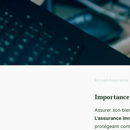
Accueil
›
Assurance
ASSURANCE
Importance 
Découvrez comment l
Assurer son bien
transforme vos inves
L’assurance im
protégeant contr