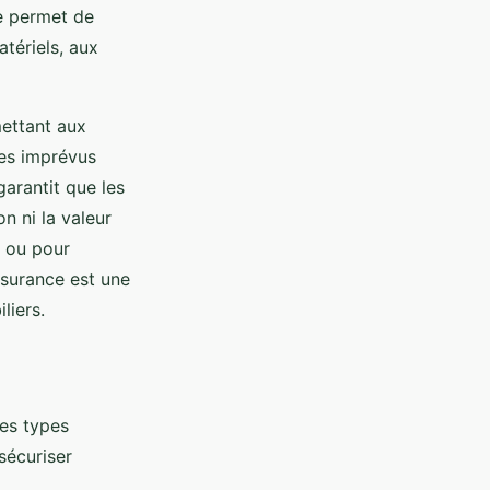
le permet de
ériels, aux
ettant aux
des imprévus
garantit que les
n ni la valeur
e ou pour
ssurance est une
liers.
des types
sécuriser