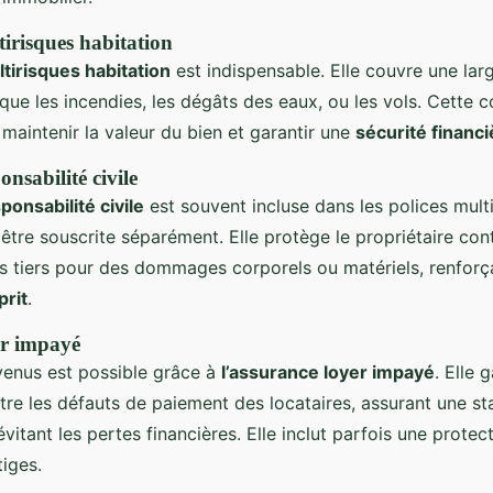
irisques habitation
tirisques habitation
est indispensable. Elle couvre une l
ue les incendies, les dégâts des eaux, ou les vols. Cette c
 maintenir la valeur du bien et garantir une
sécurité financi
nsabilité civile
ponsabilité civile
est souvent incluse dans les polices mult
tre souscrite séparément. Elle protège le propriétaire cont
s tiers pour des dommages corporels ou matériels, renforça
prit
.
er impayé
venus est possible grâce à
l’assurance loyer impayé
. Elle g
tre les défauts de paiement des locataires, assurant une sta
itant les pertes financières. Elle inclut parfois une protect
tiges.