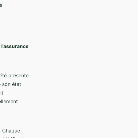
s
 l’assurance
été présente
 son état
nt
ellement
s. Chaque