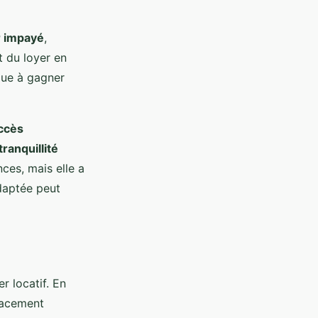
r impayé
,
t du loyer en
que à gagner
ccès
tranquillité
ces, mais elle a
adaptée peut
r locatif. En
placement