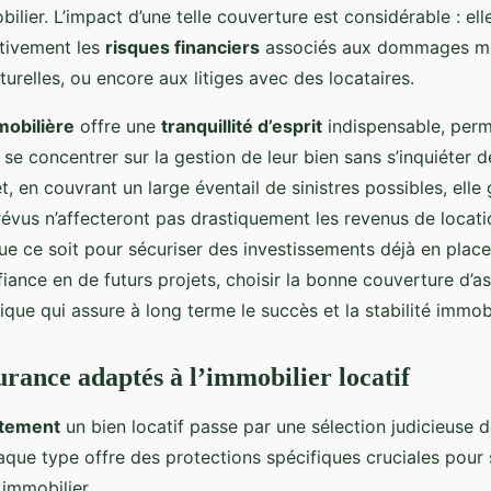
toute sérénité !
lier. L’impact d’une telle couverture est considérable : el
ativement les
risques financiers
associés aux dommages mat
urelles, ou encore aux litiges avec des locataires.
obilière
offre une
tranquillité d’esprit
indispensable, perm
 se concentrer sur la gestion de leur bien sans s’inquiéter 
t, en couvrant un large éventail de sinistres possibles, elle 
us n’affecteront pas drastiquement les revenus de locatio
que ce soit pour sécuriser des investissements déjà en plac
fiance en de futurs projets, choisir la bonne couverture d’a
ique qui assure à long terme le succès et la stabilité immobi
urance adaptés à l’immobilier locatif
ctement
un bien locatif passe par une sélection judicieuse 
aque type offre des protections spécifiques cruciales pour 
 immobilier.