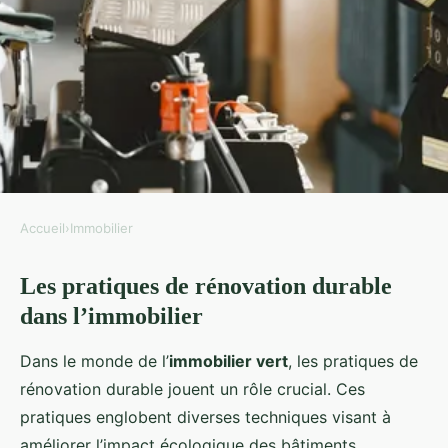
Accueil
›
Immobilier
IMMOBILIER
Les pratiques de rénovation durable
Rénover l'Immobilier : Un Geste
dans l’immobilier
Écologique pour un Avenir
Durable ?
Dans le monde de l’
immobilier vert
, les pratiques de
rénovation durable jouent un rôle crucial. Ces
Léa
•
22 février 2025
•
5 min de lecture
pratiques englobent diverses techniques visant à
améliorer l’impact écologique des bâtiments.