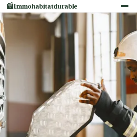
Immohabitatdurable
📰